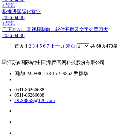
ai资讯
极推进国际化营业
2026-04-30
ai资讯
已正在AI、音视频制做、软件开辟及文字处置四大
2026-04-30
首页 1
2
3
4
5
6
7
下一页
末页
共
60
页
473
条
国内CMO
+86 138 1519 9852 尹群华
0511-86266688
0511-86266688
DLS88SS@126.com
关于我们
ai资讯
ai应用