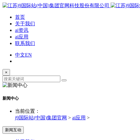
首页
关于我们
ai资讯
ai应用
联系我们
中文
EN
×
新闻中心
当前位置：
j9国际站(中国)集团官网
>
ai应用
>
新闻互动